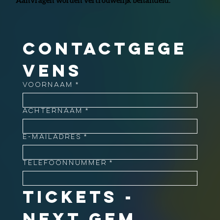
Aanvragen worden vertrouwelijk behandeld.
Contactgege
vens
Voornaam
*
Achternaam
*
E-mailadres
*
Telefoonnummer
*
Tickets - 
NEXT GEM