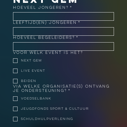
Hoeveel jongeren?
*
Leeftijd(en) jongeren
*
Hoeveel begeleiders?
*
Voor welk event is het?
Next Gem
Live Event
Beiden
Via welke organisatie(s) ontvang
je ondersteuning?
*
Voedselbank
Jeugdfonds Sport & Cultuur
Schuldhulpverlening