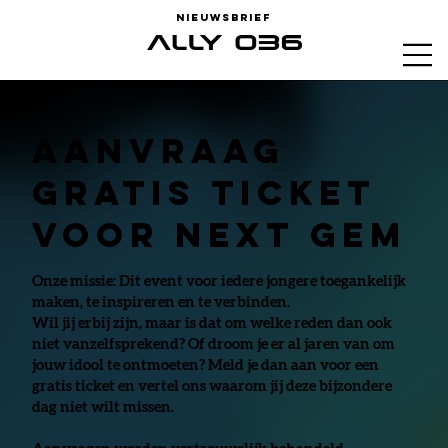
Nieuwsbrief
Aanvraag
gratis ticket
voor Next Gem
Onze missie: Dit event voor iedere jongere toegankelijk
maken, te inspireren en te verbinden.
Wil jij erbij zijn, maar is dat om welke reden dan ook
niet vanzelfsprekend? Of droom je er al jaren van om
jouw idool te ontmoeten? Meld je dan aan voor een
gratis ticket en vertel ons waarom jij deze bijzondere
dag niet wilt missen.