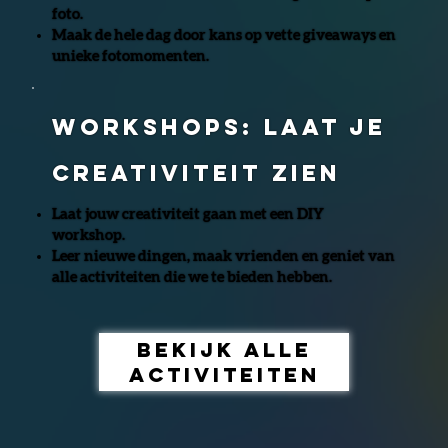
foto.
Maak de hele dag door kans op vette giveaways en
unieke fotomomenten.
WORKSHOPS: LAAT JE
CREATIVITEIT ZIEN
Laat jouw creativiteit gaan met een DIY
workshop.
Leer nieuwe dingen, maak vrienden en geniet van
alle activiteiten die we te bieden hebben.
Bekijk alle
activiteiten