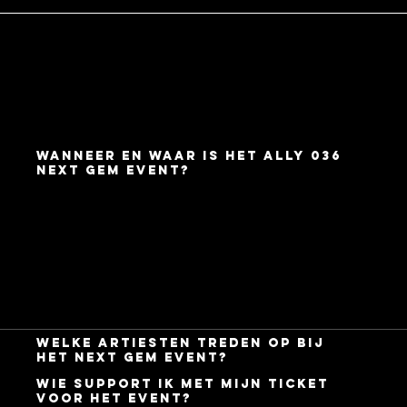
Veelgestelde vragen
over tickets & events
in Almere
Wanneer en waar is het ALLY 036
Next Gem Event?
Het ALLY 036 Next Gem Event vindt plaats
op zaterdag 6 juni 2026 van 13:00 tot 18:00
uur in Topsportcentrum Almere Poort,
Pierre de Coubertinlaan 4 in Almere.
Welke artiesten treden op bij
het Next Gem Event?
Wie support ik met mijn ticket
voor het event?