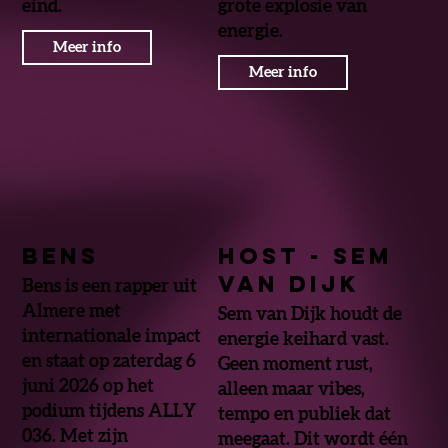
eind.
grote explosie van
energie.
Meer info
Meer info
Bens
HOST - Sem
van Dijk
Bens is een rapper uit
Almere met
Sem van Dijk houdt de
internationale impact
energie keihard vast.
en staat op zaterdag 6
Geen moment rust,
juni 2026 op het
alleen maar vibes,
podium tijdens ALLY
tempo en publiek dat
036. Met zijn
meegaat. Dit wordt één