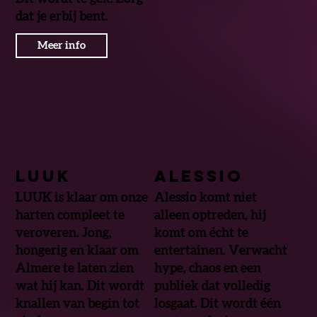
dat je erbij bent.
Meer info
Luuk
Alessio
LUUK is klaar om onze
Alessio komt niet
harten compleet te
alleen optreden, hij
veroveren. Jong,
komt om écht te
hongerig en klaar om
entertainen. Verwacht
Almere te laten zien
hype, chaos en een
wat hij kan. Dit wordt
publiek dat volledig
knallen van begin tot
losgaat. Dit wordt één