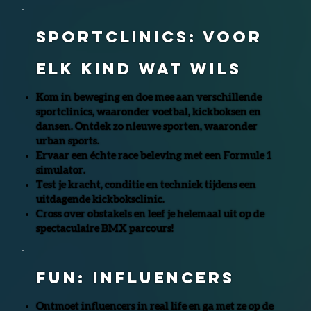
SPORTCLINICS: VOOR
ELK KIND WAT WILS
Kom in beweging en doe mee aan verschillende
sportclinics, waaronder voetbal, kickboksen en
dansen. Ontdek zo nieuwe sporten, waaronder
urban sports.
Ervaar een échte race beleving met een Formule 1
simulator.
Test je kracht, conditie en techniek tijdens een
uitdagende kickboksclinic.
Cross over obstakels en leef je helemaal uit op de
spectaculaire BMX parcours!
FUN: INFLUENCERS
Ontmoet influencers in real life en ga met ze op de