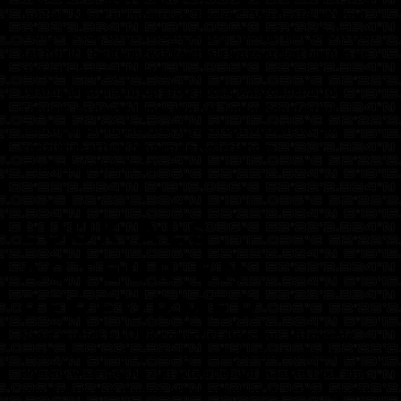
publiek. Naast nummers als ‘Boeien!’, ‘Verslaafd’, ‘Avond
Van Je Leven’ en de recente single ‘Theetje’ laat LUUK zien
dat hij zich blijft ontwikkelen als jonge artiest binnen de
Nederlandse popmuziek.
Daarnaast stond hij op grote podia, waaronder bij de
Toppers, en deed hij mee aan het Junior Songfestival.
Daarmee laat hij zien dat hij zich ontwikkelt tot een
veelzijdige artiest binnen de Nederlandse
entertainmentwereld.
LUUK als
acteur en
performer
Naast muziek is LUUK ook actief als acteur. Hij speelde
onder meer mee in producties zoals De Eindmusical en
Boeien!, waarmee hij zijn acteerdebuut maakte. Door zijn
combinatie van muziek, entertainment en acteren groeit