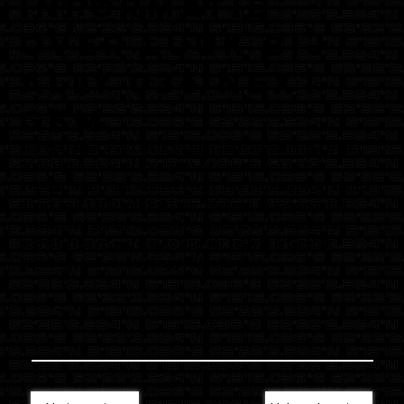
informatie
over LUUK bij
ALLY 036 Next
Gem
Het optreden van LUUK vindt plaats op zaterdag 6 juni
2026 tijdens het ALLY 036 Next Gem Event in het
Topsportcentrum Almere Poort. Het middagprogramma
duurt van 13:00 tot 18:00 uur. Met een ticket voor het
evenement geniet je van live muziek, entertainment,
activiteiten en een sterke line-up, terwijl je tegelijk
bijdraagt aan maatschappelijke impact.