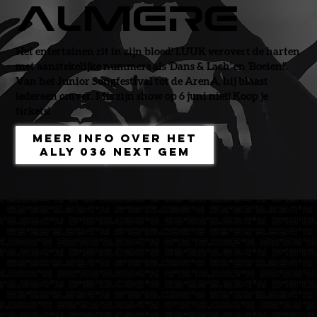
Almere
Het entertainen zit in zijn bloed! LUUK verovert de harten
met aanstekelijke nummers als 'Dans & Lach' en 'Boeien!'.
Van het Junior Songfestival tot de ArenA, hij blaast
iedereen omver. Mis zijn show op 6 juni niet! Koop je
tickets!
Meer info over het
ALLY 036 Next Gem