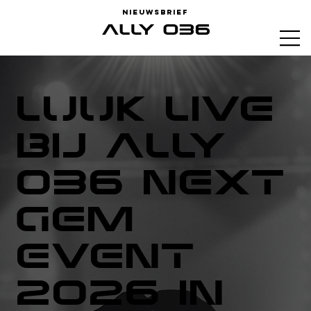
Nieuwsbrief
LUUK live
bij ALLY
036 Next
Gem
Event
2026 in