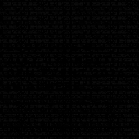
LUUK live bij
ALLY 036 Next
Gem Event 2026
in Almere
LUUK, voluit Luuk van der Boom, treedt op zaterdag 6 juni
2026 op tijdens het ALLY 036 Next Gem Event in Almere.
In het Topsportcentrum Almere Poort staat de jonge
artiest op het podium met een live optreden vol energie,
entertainment en muziek. Voor bezoekers uit Almere,
Flevoland en de rest van Nederland is dit een kans om
LUUK live te zien tijdens een middag waar