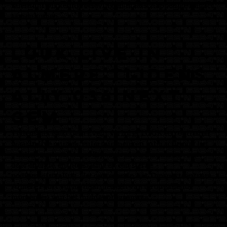
talentontwikkeling, beleving en maatschappelijke impact
samenkomen.
LUUK live in
Almere tijdens
ALLY 036 Next
Gem
Tijdens het Next Gem Event verzorgt LUUK een optreden
waarin live muziek, entertainment en interactie met het
publiek centraal staan. Zijn optredens kenmerken zich
door energie, enthousiasme en een sterke
podiumuitstraling. Het optreden in het Topsportcentrum
Almere Poort vormt daarmee één van de opvallende
momenten van het middagprogramma.