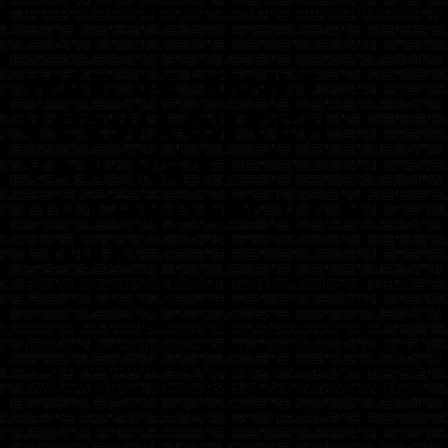
hij uit tot een bekende jonge performer binnen Nederland.
Wat je kunt
verwachten
van het
optreden van
LUUK
Tijdens zijn optreden bij ALLY 036 Next Gem zorgt LUUK
voor een middag vol live muziek, entertainment en
energie. Het publiek kan rekenen op een dynamische
liveshow waarin interactie, sfeer en performance centraal
staan. De combinatie van zijn optreden, de setting van het
Topsportcentrum Almere Poort en de jonge doelgroep van
het event zorgt voor een sterke live beleving.