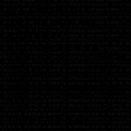
Waarom dit
optreden in
Almere
bijzonder is
Het optreden van LUUK tijdens ALLY 036 Next Gem draait
om meer dan alleen live muziek. De combinatie van een
jonge Nederlandse artiest, een programma voor jongeren
en maatschappelijke betrokkenheid maakt deze middag
bijzonder binnen het aanbod van evenementen in
Almere. Bezoekers genieten van muziek en entertainment,
terwijl ieder ticket direct bijdraagt aan een onvergetelijke
dag voor kinderen.
Tickets en