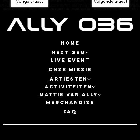
Vorige artiest
Volgende artiest
Home
Next Gem
Live event
Onze missie
Artiesten
Activiteiten
MATTIE VAN ALLY
Merchandise
FAQ
ALLY 036 | Versterkerstraat 6 |
info@ally036.nl
| +31
6 27086710