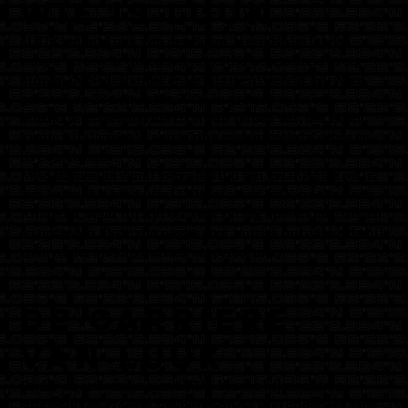
Wie is LUUK
LUUK, voluit Luuk van der Boom, is een Nederlandse
zanger en acteur die op jonge leeftijd bekendheid kreeg
binnen de Nederlandse entertainmentwereld. Hij werd
geboren op 28 november 2006 en groeide op in een
muzikale omgeving. Als zoon van Jeroen van der Boom
kwam hij al vroeg in aanraking met muziek, televisie en
live optredens.
Muziek speelde vanaf jonge leeftijd een belangrijke rol in
zijn leven. Als kind was LUUK al actief bij Kinderen voor
Kinderen, waar hij zijn eerste ervaring opdeed met zingen
en optreden. Door zijn passie voor muziek ontwikkelde hij
zich verder als jonge artiest en performer.
De carrière
van LUUK
Onder de artiestennaam LUUK bracht hij meerdere
singles uit en groeide zijn bekendheid snel onder een jong