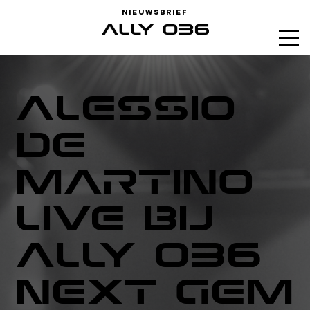
Nieuwsbrief
Alessio
De
Martino
live bij
ALLY 036
Next Gem