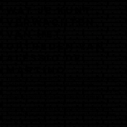
Wat je kunt
verwachten
van het
optreden van
Alessio De
Martino
Tijdens zijn optreden bij ALLY 036 Next Gem zorgt Alessio
De Martino voor een middag vol live muziek,
entertainment en energie. Het publiek kan rekenen op een
dynamische liveshow waarin interactie, sfeer en
performance samenkomen. De combinatie van zijn
optreden, de setting van het Topsportcentrum Almere
Poort en de jonge doelgroep van het event zorgt voor een
sterke live beleving.