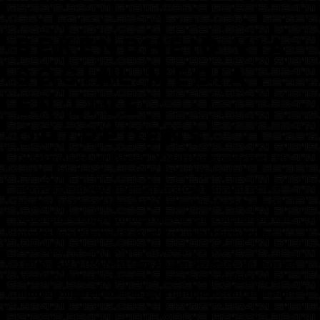
Bekendheid via
social media
en live
optredens
De bekendheid van Alessio De Martino groeide sterk via
social media en zijn optredens. Door zijn online
aanwezigheid wist hij een grote groep fans aan zich te
binden die hem volgen als opkomend talent binnen de
Nederlandse entertainmentwereld. Zijn combinatie van
muziek, modellenwerk en acteren maakt hem tot een
veelzijdige artiest met een sterk eigen profiel.
Tijdens ALLY 036 Next Gem krijgen bezoekers de kans om
Alessio De Martino live te ervaren in een setting waar
muziek, jongeren, sfeer en entertainment centraal staan.