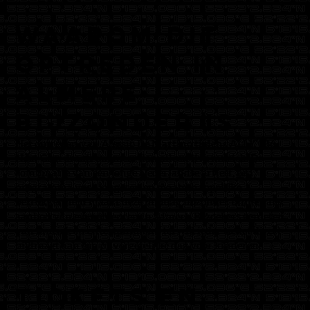
Waarom dit
optreden in
Almere
bijzonder is
Het optreden van Alessio De Martino tijdens ALLY 036
Next Gem draait om meer dan alleen live muziek. De
combinatie van een jonge Nederlandse artiest, een
programma voor jongeren en maatschappelijke
betrokkenheid maakt deze middag bijzonder binnen het
aanbod van evenementen in Almere. Bezoekers genieten
van muziek en entertainment, terwijl ieder ticket direct
bijdraagt aan een onvergetelijke dag voor kinderen.
Tickets en