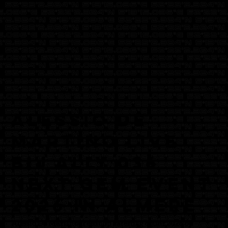
Alessio De
Martino live
bij ALLY 036
Next Gem Event
2026 in Almere
Alessio De Martino treedt op zaterdag 6 juni 2026 op