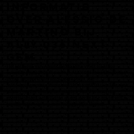
informatie
over Alessio De
Martino bij
ALLY 036 Next
Gem
Het optreden van Alessio De Martino vindt plaats op
zaterdag 6 juni 2026 tijdens het ALLY 036 Next Gem Event
in het Topsportcentrum Almere Poort. Het
middagprogramma duurt van 13:00 tot 18:00 uur. Met een
ticket voor het evenement geniet je van live muziek,
entertainment, activiteiten en een sterke line-up, terwijl je
tegelijk bijdraagt aan maatschappelijke impact..