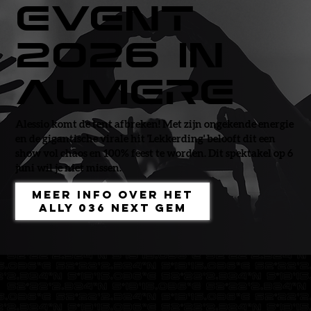
Event
2026 in
Almere
Alessio komt de tent afbreken! Met zijn ongekende energie
en de gigantische virale hit 'Lekkerding' belooft dit een
show vol chaos en 100% feest te worden. Dit spektakel op 6
juni wil je niet missen.
Meer info over het
ALLY 036 Next Gem