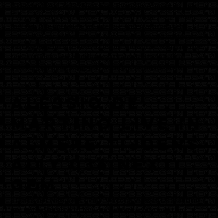
tijdens het ALLY 036 Next Gem Event in Almere. In het
Topsportcentrum Almere Poort staat hij op het podium
met een live optreden vol energie, entertainment en
muziek. Voor bezoekers uit Almere, Flevoland en de rest
van Nederland is dit een kans om Alessio De Martino live
te zien tijdens een middag waar talentontwikkeling,
beleving en maatschappelijke impact samenkomen.
Alessio De
Martino live in
Almere tijdens
ALLY 036 Next
Gem
Tijdens het Next Gem Event verzorgt Alessio De Martino
een optreden waarin live muziek, entertainment en