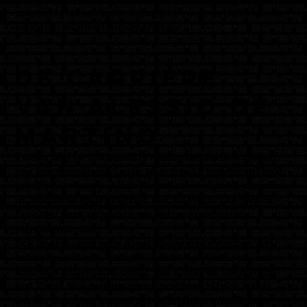
uitgroeide tot een bekend gezicht binnen de Nederlandse
jongeren- en entertainmentcultuur.
De carrière
van Alessio De
Martino
Tussen 2019 en 2021 maakte Alessio De Martino deel uit
van de jongensgroep Spaze, waarmee hij veel bekendheid
kreeg bij een jong publiek. Daarnaast werkte hij als acteur
in producties zoals Brugklas, H3L en Misfit: The Switch.
Door zijn werk op televisie en online groeide zijn
populariteit snel.
Ook in de muziek zette Alessio belangrijke stappen met
tracks zoals ‘Beetje Verliefd’, ‘1 Blik’, ‘La Vida Loca’, ‘Loco
Loco’ met Sluwe Ollie, ‘Dushi’ met Bizzey en ‘Lekkerding’
met Yordi. Met deze nummers profileert hij zich steeds
sterker als artiest binnen de Nederlandse muziekscene.