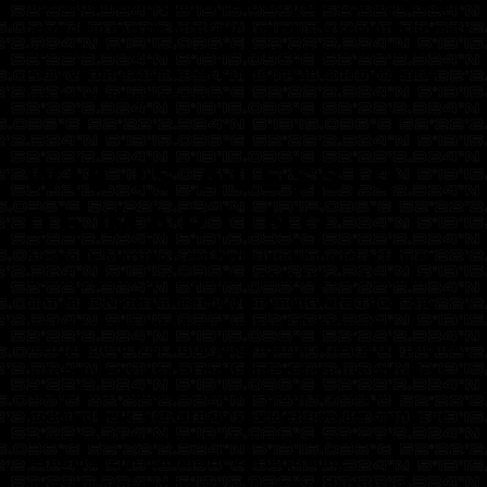
interactie met het publiek centraal staan. Zijn shows staan
bekend om energie, uitstraling en een sterke connectie met
zijn fans. Het optreden in het Topsportcentrum Almere
Poort vormt daarmee één van de opvallende momenten
van het middagprogramma.
Wie is Alessio
De Martino
Alessio De Martino is een Nederlandse model, acteur en
artiest, geboren op 9 september 2003. Hij werd bekend
binnen de Nederlandse entertainmentwereld door zijn
werk als model, acteur en muzikant. Dankzij zijn
veelzijdigheid wist hij op jonge leeftijd al een groot publiek
op te bouwen via social media, televisie en live optredens.
Alessio heeft Italiaanse roots en begon al vroeg met
modellenwerk. Vanuit daar groeide hij verder binnen de
mediawereld en ontwikkelde hij zich als artiest en
performer. Zijn combinatie van uitstraling,
entertainment en muziek zorgde ervoor dat hij snel