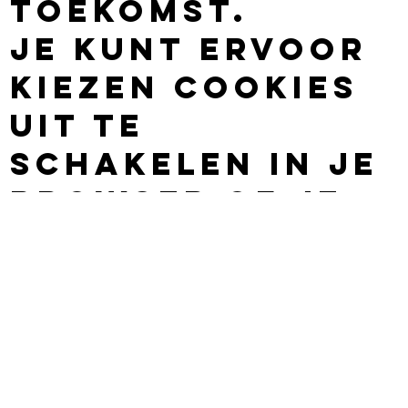
toekomst.
Je kunt ervoor
kiezen cookies
uit te
schakelen in je
browser of je
computer je te
laten
waarschuwen
elke keer als er
een cookie